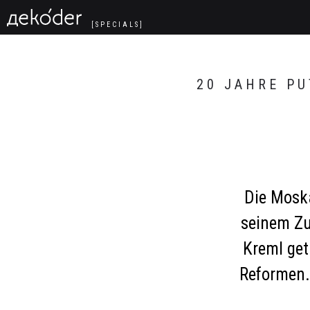
Navigated to Die Person Putin
[SPECIALS]
20 JAHRE PU
Die Moska
seinem Zu
Kreml get
Reformen.