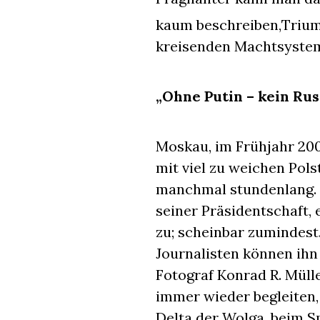
kaum beschreiben,
Trium
kreisenden Machtsystem
„Ohne Putin – kein Rus
Moskau, im Frühjahr 200
mit viel zu weichen Polst
manchmal stundenlang. E
seiner Präsidentschaft, 
zu; scheinbar zumindest.
Journalisten können ihn
Fotograf Konrad R. Müll
immer wieder begleiten,
Delta der Wolga, beim S