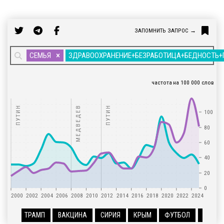
ЗАПОМНИТЬ ЗАПРОС
→
СЕМЬЯ
ЗДРАВООХРАНЕНИЕ+БЕЗРАБОТИЦА+БЕДНОСТЬ+
частота
на 100 000 слов
ПУТИН
МЕДВЕДЕВ
ПУТИН
100
80
60
40
20
0
2000
2002
2004
2006
2008
2010
2012
2014
2016
2018
2020
2022
2024
ТРАМП
ВАКЦИНА
СИРИЯ
КРЫМ
ФУТБОЛ
АФРИК